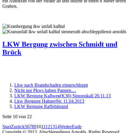
ein Autokran von der Straße ab und stürzte in einen 8 Meter tiefen
Graben.
LKW Bergung zwischen Schmidt und
Brück
Lkw nach Brandschaden eingeschleppt
Nicht nur Pkws haben Pannen....
LKW Bergung Kallweg(K36) Simonskall 20.11.13
Lkw Bergung HahnerStr. 11.04.2013
LKW Bergung Raffelsbrand
Seite 10 von 22
Start
Zurück
5
6
7
8
9
10
11
12
13
14
Weiter
Ende
Copyright © 2013. Abschleppdienst Arnolds Rights Reserved.